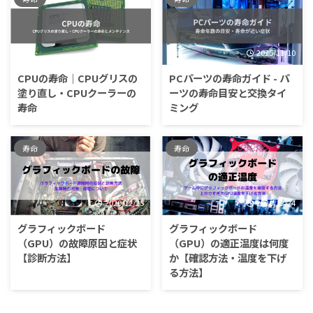
2025/11/11
2025/11/10
CPUの寿命｜CPUグリスの
PCパーツの寿命ガイド - パ
塗り直し・CPUクーラーの
ーツの寿命目安と交換タイ
寿命
ミング
寿命
寿命
2020/12/25
2020/12/24
グラフィックボード
グラフィックボード
（GPU）の故障原因と症状
（GPU）の適正温度は何度
【診断方法】
か【確認方法・温度を下げ
る方法】