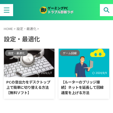
HOME
>
設定・最適化
>
設定・最適化
設定・最適化
ゲーム回線
2026/1/7
2024/8/9
PCの音出力をデスクトップ
【ルーターのブリッジ接
上で簡単に切り替える方法
続】ネットを延長して回線
【無料ソフト】
速度を上げる方法